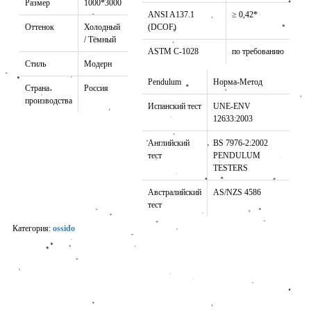
Размер
1000*3000
ANSI A137.1
≥ 0,42*
Оттенок
Холодный
(DCOF)
/ Тёмный
ASTM C-1028
по требованию
Стиль
Модерн
Pendulum
Норма-Метод
Страна
Россия
производства
Испанский тест
UNE-ENV
12633:2003
Английский
BS 7976-2:2002
тест
PENDULUM
TESTERS
Австралийский
AS/NZS 4586
тест
Категория:
ossido